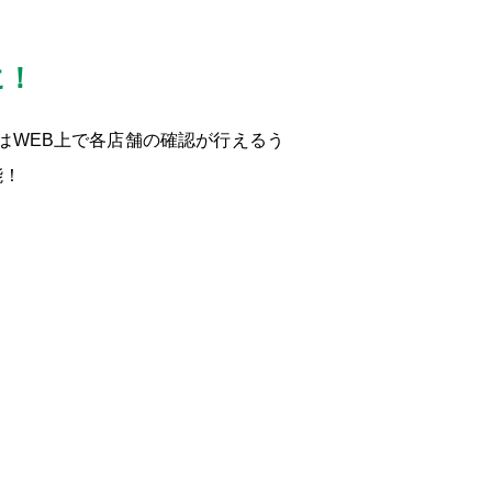
に！
はWEB上で各店舗の確認が行えるう
能！